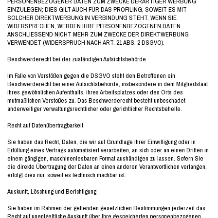
PERSONENBEZOGENER DATEN ZUM ZWECKE DERARTIGER WERBUNG
EINZULEGEN; DIES GILT AUCH FÜR DAS PROFILING, SOWEIT ES MIT
SOLCHER DIREKTWERBUNG IN VERBINDUNG STEHT. WENN SIE
WIDERSPRECHEN, WERDEN IHRE PERSONENBEZOGENEN DATEN
ANSCHLIESSEND NICHT MEHR ZUM ZWECKE DER DIREKTWERBUNG
VERWENDET (WIDERSPRUCH NACH ART. 21 ABS. 2 DSGVO).
Beschwerderecht bei der zuständigen Aufsichtsbehörde
Im Falle von Verstößen gegen die DSGVO steht den Betroffenen ein
Beschwerderecht bei einer Aufsichtsbehörde, insbesondere in dem Mitgliedstaat
ihres gewöhnlichen Aufenthalts, ihres Arbeitsplatzes oder des Orts des
mutmaßlichen Verstoßes zu. Das Beschwerderecht besteht unbeschadet
anderweitiger verwaltungsrechtlicher oder gerichtlicher Rechtsbehelfe.
Recht auf Datenübertragbarkeit
Sie haben das Recht, Daten, die wir auf Grundlage Ihrer Einwilligung oder in
Erfüllung eines Vertrags automatisiert verarbeiten, an sich oder an einen Dritten in
einem gängigen, maschinenlesbaren Format aushändigen zu lassen. Sofern Sie
die direkte Übertragung der Daten an einen anderen Verantwortlichen verlangen,
erfolgt dies nur, soweit es technisch machbar ist.
Auskunft, Löschung und Berichtigung
Sie haben im Rahmen der geltenden gesetzlichen Bestimmungen jederzeit das
Recht auf unentgeltliche Auskunft über Ihre gespeicherten personenbezogenen