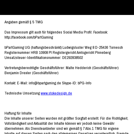
Angaben gemäß § 5 TMG
Das Impressum gilt auch für folgendes Social Media Profil:
Facebook:
http://facebook.com/bPartGaming
bPartGaming UG (haftungsbeschränkt)
Ludwigsluster Weg 8
D-25436 Tornesch
Registernummer HRB 10908 PI
Registergericht Amtsgericht Pinneberg
Umsatzsteuer-Identifikationsnummer: DE292838502
Vertretungsberechtigte Geschäftsführer:
Malte Hedderich (Geschäftsführer)
Benjamin Drexler (Geschäftsführer)
Kontakt:
E-Mail: info@bpartgaming.de
Skype-ID: bPG-Info
Technische Umsetzung
www.stokedesign.de
Haftung für Inhalte
Die Inhalte unserer Seiten wurden mit größter Sorgfalt erstellt. Für die Richtigkeit,
Vollständigkeit und Aktualität der Inhalte können wir jedoch keine Gewähr
übernehmen. Als Diensteanbieter sind wir gemäß § 7 Abs.1 TMG für eigene
Inhalte auf diesen Seiten nach den allgemeinen Gesetzen verantwortlich. Fremde