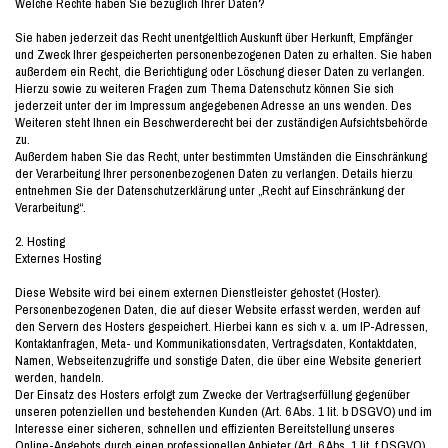
Welche Rechte haben Sie bezüglich Ihrer Daten?
Sie haben jederzeit das Recht unentgeltlich Auskunft über Herkunft, Empfänger
und Zweck Ihrer gespeicherten personenbezogenen Daten zu erhalten. Sie haben
außerdem ein Recht, die Berichtigung oder Löschung dieser Daten zu verlangen.
Hierzu sowie zu weiteren Fragen zum Thema Datenschutz können Sie sich
jederzeit unter der im Impressum angegebenen Adresse an uns wenden. Des
Weiteren steht Ihnen ein Beschwerderecht bei der zuständigen Aufsichtsbehörde
zu.
Außerdem haben Sie das Recht, unter bestimmten Umständen die Einschränkung
der Verarbeitung Ihrer personenbezogenen Daten zu verlangen. Details hierzu
entnehmen Sie der Datenschutzerklärung unter „Recht auf Einschränkung der
Verarbeitung“.
2. Hosting
Externes Hosting
Diese Website wird bei einem externen Dienstleister gehostet (Hoster).
Personenbezogenen Daten, die auf dieser Website erfasst werden, werden auf
den Servern des Hosters gespeichert. Hierbei kann es sich v. a. um IP-Adressen,
Kontaktanfragen, Meta- und Kommunikationsdaten, Vertragsdaten, Kontaktdaten,
Namen, Webseitenzugriffe und sonstige Daten, die über eine Website generiert
werden, handeln.
Der Einsatz des Hosters erfolgt zum Zwecke der Vertragserfüllung gegenüber
unseren potenziellen und bestehenden Kunden (Art. 6 Abs. 1 lit. b DSGVO) und im
Interesse einer sicheren, schnellen und effizienten Bereitstellung unseres
Online-Angebots durch einen professionellen Anbieter (Art. 6 Abs. 1 lit. f DSGVO).