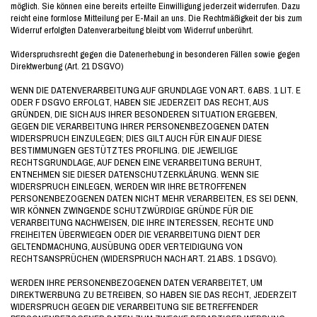
möglich. Sie können eine bereits erteilte Einwilligung jederzeit widerrufen. Dazu
reicht eine formlose Mitteilung per E-Mail an uns. Die Rechtmäßigkeit der bis zum
Widerruf erfolgten Datenverarbeitung bleibt vom Widerruf unberührt.
Widerspruchsrecht gegen die Datenerhebung in besonderen Fällen sowie gegen
Direktwerbung (Art. 21 DSGVO)
WENN DIE DATENVERARBEITUNG AUF GRUNDLAGE VON ART. 6 ABS. 1 LIT. E
ODER F DSGVO ERFOLGT, HABEN SIE JEDERZEIT DAS RECHT, AUS
GRÜNDEN, DIE SICH AUS IHRER BESONDEREN SITUATION ERGEBEN,
GEGEN DIE VERARBEITUNG IHRER PERSONENBEZOGENEN DATEN
WIDERSPRUCH EINZULEGEN; DIES GILT AUCH FÜR EIN AUF DIESE
BESTIMMUNGEN GESTÜTZTES PROFILING. DIE JEWEILIGE
RECHTSGRUNDLAGE, AUF DENEN EINE VERARBEITUNG BERUHT,
ENTNEHMEN SIE DIESER DATENSCHUTZERKLÄRUNG. WENN SIE
WIDERSPRUCH EINLEGEN, WERDEN WIR IHRE BETROFFENEN
PERSONENBEZOGENEN DATEN NICHT MEHR VERARBEITEN, ES SEI DENN,
WIR KÖNNEN ZWINGENDE SCHUTZWÜRDIGE GRÜNDE FÜR DIE
VERARBEITUNG NACHWEISEN, DIE IHRE INTERESSEN, RECHTE UND
FREIHEITEN ÜBERWIEGEN ODER DIE VERARBEITUNG DIENT DER
GELTENDMACHUNG, AUSÜBUNG ODER VERTEIDIGUNG VON
RECHTSANSPRÜCHEN (WIDERSPRUCH NACH ART. 21 ABS. 1 DSGVO).
WERDEN IHRE PERSONENBEZOGENEN DATEN VERARBEITET, UM
DIREKTWERBUNG ZU BETREIBEN, SO HABEN SIE DAS RECHT, JEDERZEIT
WIDERSPRUCH GEGEN DIE VERARBEITUNG SIE BETREFFENDER